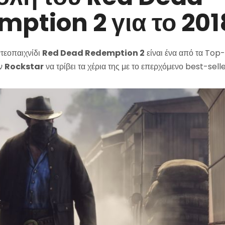
ption 2 για το 201
τεοπαιχνίδι
Red Dead Redemption 2
είναι ένα από τα Top
ην
Rockstar
να τρίβει τα χέρια της με το επερχόμενο best-sell