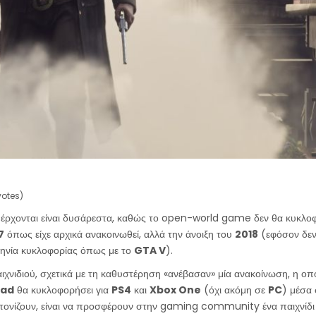
DEO
otes)
 έρχονται είναι δυσάρεστα, καθώς το open-world game δεν θα κυκλοφ
7
όπως είχε αρχικά ανακοινωθεί, αλλά την άνοιξη του
2018
(εφόσον δεν
ηνία κυκλοφορίας όπως με το
GTA V
).
ιχνιδιού, σχετικά με τη καθυστέρηση «ανέβασαν» μία ανακοίνωση, η οποί
ead
θα κυκλοφορήσει για
PS4
και
Xbox One
(όχι ακόμη σε
PC
) μέσα
 τονίζουν, είναι να προσφέρουν στην gaming community ένα παιχνίδ