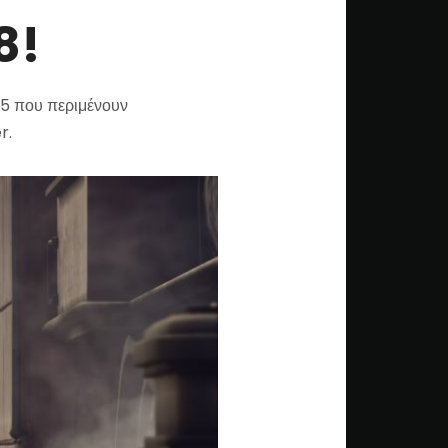
8!
-5 που περιμένουν
er.