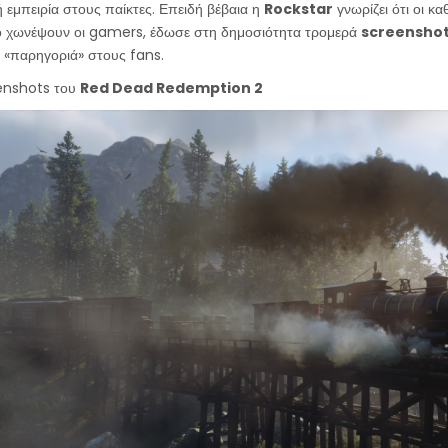
 εμπειρία στους παίκτες. Επειδή βέβαια η
Rockstar
γνωρίζει ότι οι κα
 το χωνέψουν οι gamers, έδωσε στη δημοσιότητα τρομερά
screensho
ή «παρηγοριά» στους fans.
enshots του
Red Dead Redemption 2