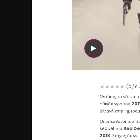
WATCH THE VI
(
0
/
0
v
Ωστόσο, τα νέα που
φθινόπωρο του
201
αλλαγή στην ημερομ
Οι υπεύθυνοι του πα
sequel του
Red D
2018
. Στόχος όπως