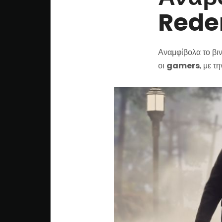
Redem
Αναμφίβολα το βιν
οι
gamers
, με τ