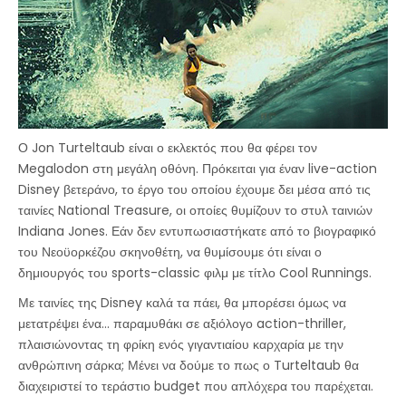
Ο Jon Turteltaub είναι ο εκλεκτός που θα φέρει τον
Megalodon στη μεγάλη οθόνη. Πρόκειται για έναν live-action
Disney βετεράνο, το έργο του οποίου έχουμε δει μέσα από τις
ταινίες National Treasure, οι οποίες θυμίζουν το στυλ ταινιών
Indiana Jones. Εάν δεν εντυπωσιαστήκατε από το βιογραφικό
του Νεοϋορκέζου σκηνοθέτη, να θυμίσουμε ότι είναι ο
δημιουργός του sports-classic φιλμ με τίτλο Cool Runnings.
Με ταινίες της Disney καλά τα πάει, θα μπορέσει όμως να
μετατρέψει ένα... παραμυθάκι σε αξιόλογο action-thriller,
πλαισιώνοντας τη φρίκη ενός γιγαντιαίου καρχαρία με την
ανθρώπινη σάρκα; Μένει να δούμε το πως ο Turteltaub θα
διαχειριστεί το τεράστιο budget που απλόχερα του παρέχεται.