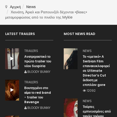
Αρχική
News
Χιονάτη, Άριελ και Ραπουνζέλ δέχονται «βίαιες»
μεταμορφώσεις από το πινέλο της Mykie
LATEST TRAILERS
MOST NEWS READ
TRAILERS
NEWS
Ανατριχιαστικό το
Το «εμετικό» Α
πρώτο trailer του
Serbian Film
νέου Suspiria
επανακυκλοφορεί
σε Ultimate
BLOODY BUNNY
Director’s Cut
έκδοση με
TRAILERS
επιπλέον gore
Βουτηγμένο στο
12092
αίμα το red band
- trailer του
NEWS
Revenge
Τούρτες
BLOODY BUNNY
εμπνευσμένες από
ταινίες τρόμου