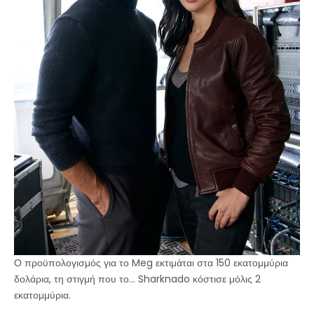
Ο προϋπολογισμός για το Meg εκτιμάται στα 150 εκατομμύρια
δολάρια, τη στιγμή που το... Sharknado κόστισε μόλις 2
εκατομμύρια.