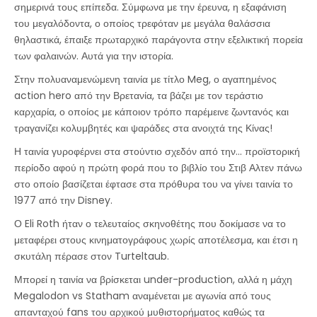
σημερινά τους επίπεδα. Σύμφωνα με την έρευνα, η εξαφάνιση
του μεγαλόδοντα, ο οποίος τρεφόταν με μεγάλα θαλάσσια
θηλαστικά, έπαιξε πρωταρχικό παράγοντα στην εξελικτική πορεία
των φαλαινών. Αυτά για την ιστορία.
Στην πολυαναμενώμενη ταινία με τίτλο Meg, ο αγαπημένος
action hero από την Βρετανία, τα βάζει με τον τεράστιο
καρχαρία, ο οποίος με κάποιον τρόπο παρέμεινε ζωντανός και
τραγανίζει κολυμβητές και ψαράδες στα ανοιχτά της Κίνας!
Η ταινία γυροφέρνει στα στούντιο σχεδόν από την... προϊστορική
περίοδο αφού η πρώτη φορά που το βιβλίο του Στιβ Αλτεν πάνω
στο οποίο βασίζεται έφτασε στα πρόθυρα του να γίνει ταινία το
1977 από την Disney.
Ο Eli Roth ήταν ο τελευταίος σκηνοθέτης που δοκίμασε να το
μεταφέρει στους κινηματογράφους χωρίς αποτέλεσμα, και έτσι η
σκυτάλη πέρασε στον Turteltaub.
Μπορεί η ταινία να βρίσκεται under-production, αλλά η μάχη
Megalodon vs Statham αναμένεται με αγωνία από τους
απανταχού fans του αρχικού μυθιστορήματος καθώς τα