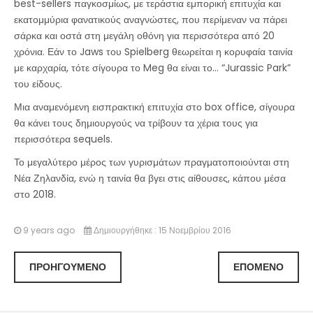
best-sellers παγκοσμίως, με τεράστια εμπορική επιτυχία και
εκατομμύρια φανατικούς αναγνώστες, που περίμεναν να πάρει
σάρκα και οστά στη μεγάλη οθόνη για περισσότερα από 20
χρόνια. Εάν το Jaws του Spielberg θεωρείται η κορυφαία ταινία
με καρχαρία, τότε σίγουρα το Meg θα είναι το... “Jurassic Park”
του είδους.
Μια αναμενόμενη εισπρακτική επιτυχία στο box office, σίγουρα
θα κάνει τους δημιουργούς να τρίβουν τα χέρια τους για
περισσότερα sequels.
Το μεγαλύτερο μέρος των γυρισμάτων πραγματοποιούνται στη
Νέα Ζηλανδία, ενώ η ταινία θα βγει στις αίθουσες, κάπου μέσα
στο 2018.
9 years ago
Δημιουργήθηκε : 15 Νοεμβρίου 2016
ΠΡΟΗΓΟΎΜΕΝΟ
ΕΠΌΜΕΝΟ