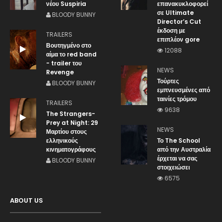
νέου Suspiria
επανακυκλοφορεί
σε Ultimate
BLOODY BUNNY
Director’s Cut
έκδοση με
TRAILERS
επιπλέον gore
Βουτηγμένο στο
12088
αίμα το red band
- trailer του
NEWS
Revenge
Τούρτες
BLOODY BUNNY
εμπνευσμένες από
ταινίες τρόμου
TRAILERS
9638
The Strangers-
Prey at Night: 29
NEWS
Μαρτίου στους
ελληνικούς
Το The School
κινηματογράφους
από την Αυστραλία
έρχεται να σας
BLOODY BUNNY
στοιχειώσει
6575
ABOUT US