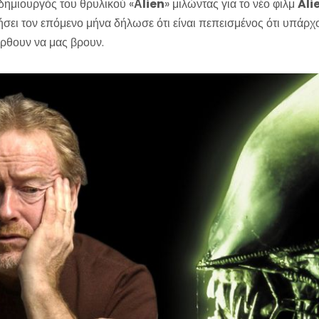
 δημιουργός του θρυλικού «
Αlien
» μιλώντας για το νέο φιλμ
Ali
ει τον επόμενο μήνα δήλωσε ότι είναι πεπεισμένος ότι υπάρχο
έρθουν να μας βρουν.