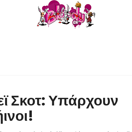
εϊ Σκοτ: Υπάρχουν
ινοι!