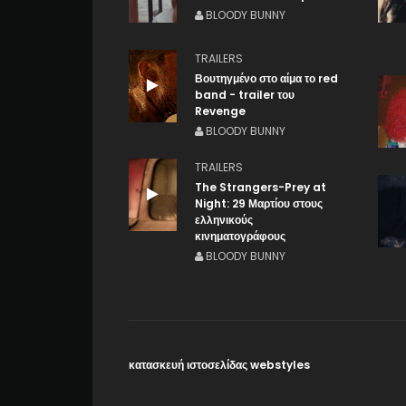
BLOODY BUNNY
TRAILERS
Βουτηγμένο στο αίμα το red
band - trailer του
Revenge
BLOODY BUNNY
TRAILERS
The Strangers-Prey at
Night: 29 Μαρτίου στους
ελληνικούς
κινηματογράφους
BLOODY BUNNY
κατασκευή ιστοσελίδας webstyles