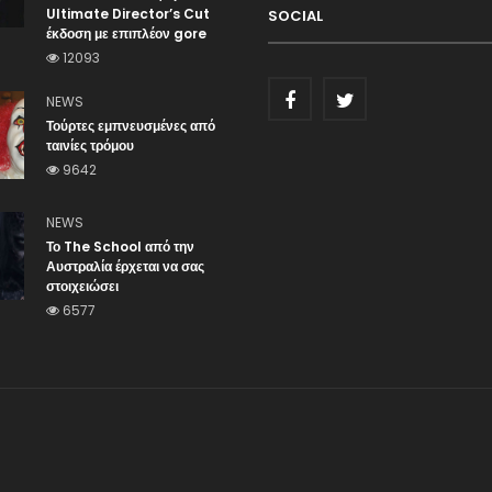
Ultimate Director’s Cut
SOCIAL
έκδοση με επιπλέον gore
12093
NEWS
Τούρτες εμπνευσμένες από
ταινίες τρόμου
9642
NEWS
Το The School από την
Αυστραλία έρχεται να σας
στοιχειώσει
6577