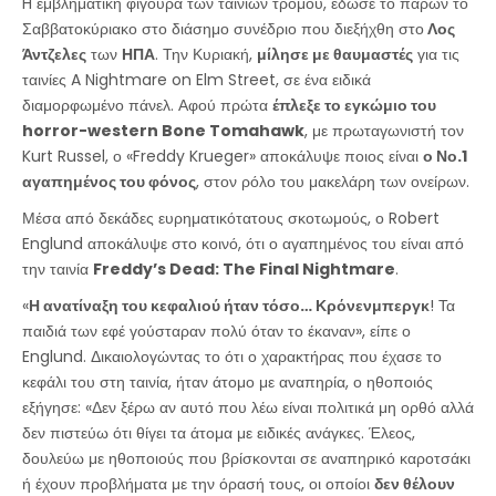
H εμβληματική φιγούρα των ταινιών τρόμου, έδωσε το παρών το
Σαββατοκύριακο στο διάσημο συνέδριο που διεξήχθη στο
Λος
Άντζελες
των
ΗΠΑ
. Την Κυριακή,
μίλησε με θαυμαστές
για τις
ταινίες A Nightmare on Elm Street, σε ένα ειδικά
διαμορφωμένο πάνελ. Αφού πρώτα
έπλεξε το εγκώμιο του
horror-western Bone Tomahawk
, με πρωταγωνιστή τον
Kurt Russel, ο «Freddy Krueger» αποκάλυψε ποιος είναι
ο Νο.1
αγαπημένος του φόνος
, στον ρόλο του μακελάρη των ονείρων.
Μέσα από δεκάδες ευρηματικότατους σκοτωμούς, ο Robert
Englund αποκάλυψε στο κοινό, ότι ο αγαπημένος του είναι από
την ταινία
Freddy’s Dead: The Final Nightmare
.
«
Η ανατίναξη του κεφαλιού ήταν τόσο… Κρόνενμπεργκ
! Τα
παιδιά των εφέ γούσταραν πολύ όταν το έκαναν», είπε ο
Englund. Δικαιολογώντας το ότι ο χαρακτήρας που έχασε το
κεφάλι του στη ταινία, ήταν άτομο με αναπηρία, ο ηθοποιός
εξήγησε: «Δεν ξέρω αν αυτό που λέω είναι πολιτικά μη ορθό αλλά
δεν πιστεύω ότι θίγει τα άτομα με ειδικές ανάγκες. Έλεος,
δουλεύω με ηθοποιούς που βρίσκονται σε αναπηρικό καροτσάκι
ή έχουν προβλήματα με την όρασή τους, οι οποίοι
δεν θέλουν