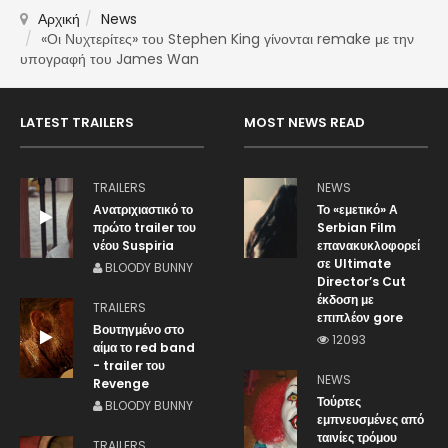
Αρχική
News
«Οι Νυχτερίτες» του Stephen King γίνονται remake με την
υπογραφή του James Wan
LATEST TRAILERS
MOST NEWS READ
TRAILERS
NEWS
Ανατριχιαστικό το
Το «εμετικό» Α
πρώτο trailer του
Serbian Film
νέου Suspiria
επανακυκλοφορεί
σε Ultimate
BLOODY BUNNY
Director’s Cut
έκδοση με
TRAILERS
επιπλέον gore
Βουτηγμένο στο
12093
αίμα το red band
- trailer του
NEWS
Revenge
Τούρτες
BLOODY BUNNY
εμπνευσμένες από
ταινίες τρόμου
TRAILERS