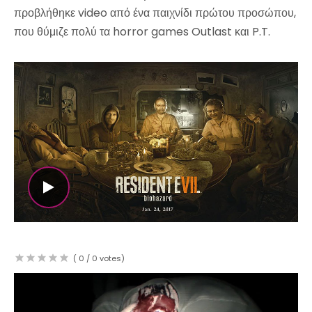
προβλήθηκε video από ένα παιχνίδι πρώτου προσώπου,
που θύμιζε πολύ τα horror games Outlast και P.T.
WATCH THE VIDEO
(
0
/
0
votes)