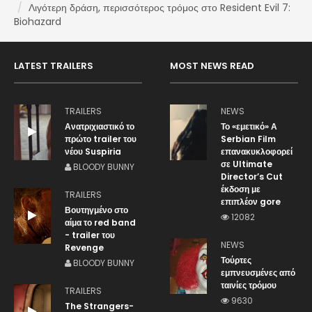
Λιγότερη δράση, περισσότερος τρόμος στο Resident Evil 7:
Biohazard
LATEST TRAILERS
MOST NEWS READ
TRAILERS
NEWS
Ανατριχιαστικό το
Το «εμετικό» Α
πρώτο trailer του
Serbian Film
νέου Suspiria
επανακυκλοφορεί
σε Ultimate
BLOODY BUNNY
Director’s Cut
έκδοση με
TRAILERS
επιπλέον gore
Βουτηγμένο στο
12082
αίμα το red band
- trailer του
NEWS
Revenge
Τούρτες
BLOODY BUNNY
εμπνευσμένες από
ταινίες τρόμου
TRAILERS
9630
The Strangers-