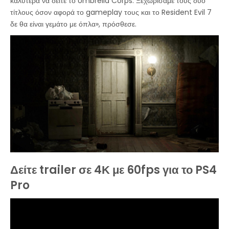
καλύτερα να δείτε το Umbrella Corps. Ξεχωρίσαμε τους δύο
τίτλους όσον αφορά το gameplay τους και το Resident Evil 7
δε θα είναι γεμάτο με όπλα», πρόσθεσε.
Δείτε trailer σε 4Κ με 60fps για το PS4
Pro