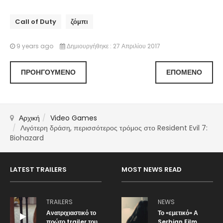
Call of Duty
ζόμπι
9 years ago
Δημιουργήθηκε : 27 Απριλίου 2017
ΠΡΟΗΓΟΎΜΕΝΟ
ΕΠΌΜΕΝΟ
Αρχική
Video Games
Λιγότερη δράση, περισσότερος τρόμος στο Resident Evil 7:
Biohazard
LATEST TRAILERS
MOST NEWS READ
TRAILERS
NEWS
Ανατριχιαστικό το
Το «εμετικό» Α
πρώτο trailer του
Serbian Film