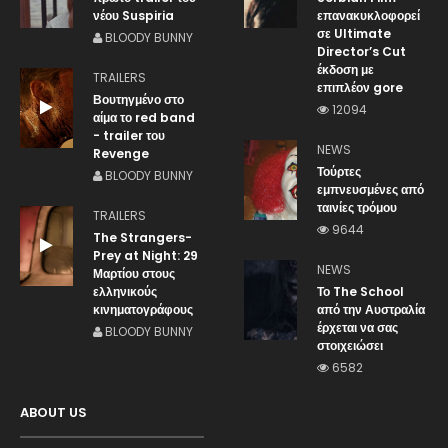
νέου Suspiria
επανακυκλοφορεί
σε Ultimate
BLOODY BUNNY
Director’s Cut
έκδοση με
TRAILERS
επιπλέον gore
Βουτηγμένο στο
12094
αίμα το red band
- trailer του
NEWS
Revenge
Τούρτες
BLOODY BUNNY
εμπνευσμένες από
ταινίες τρόμου
TRAILERS
9644
The Strangers-
Prey at Night: 29
NEWS
Μαρτίου στους
ελληνικούς
Το The School
κινηματογράφους
από την Αυστραλία
έρχεται να σας
BLOODY BUNNY
στοιχειώσει
6582
ABOUT US