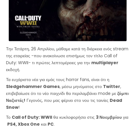
Την Τετάρτη, 26 Απριλίου, μάθαμε κατά τη διάρκεια ενός stream
της εταιρείας -που ανακοίνωσε επισήμως τον τίτλο Call of
Duty: WWII- τι πρώτες λεπτομέρειες για την
multiplayer
εκδοχή.
Τα ευχάριστα νέα για εμάς τους horror fans, είναι ότι η
Sledgehammer Games
, μέσω μηνύματος στο
Twitter
,
επιβεβαίωσε ότι το νέο παιχνίδι θα περιλαμβάνει mode με
ζόμπι
Ναζιστές!
Γεγονός, που μας φέρνει στο νου τις ταινίες
Dead
Snow
!
Το
Call of Duty: WWII
θα κυκλοφορήσει στις
3 Νοεμβρίου
για
PS4, Xbox One
και
PC
.