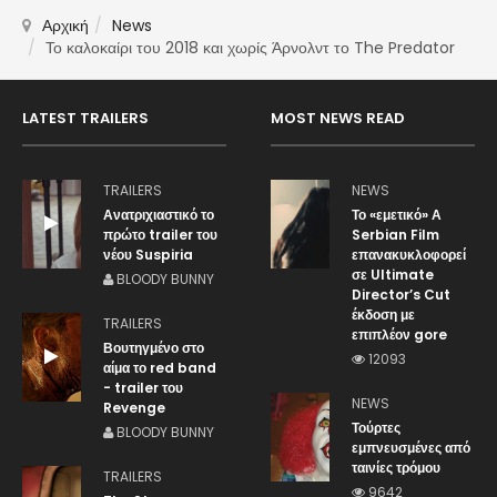
Αρχική
News
Το καλοκαίρι του 2018 και χωρίς Άρνολντ το The Predator
LATEST TRAILERS
MOST NEWS READ
TRAILERS
NEWS
Ανατριχιαστικό το
Το «εμετικό» Α
πρώτο trailer του
Serbian Film
νέου Suspiria
επανακυκλοφορεί
σε Ultimate
BLOODY BUNNY
Director’s Cut
έκδοση με
TRAILERS
επιπλέον gore
Βουτηγμένο στο
12093
αίμα το red band
- trailer του
NEWS
Revenge
Τούρτες
BLOODY BUNNY
εμπνευσμένες από
ταινίες τρόμου
TRAILERS
9642