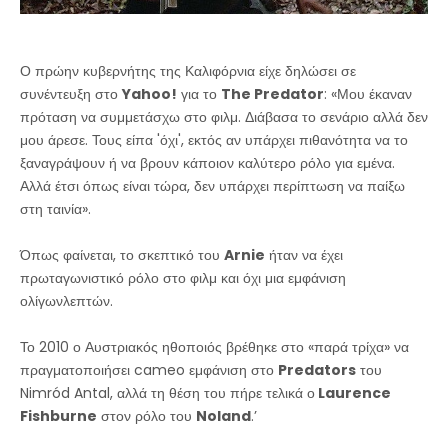
Ο πρώην κυβερνήτης της Καλιφόρνια είχε δηλώσει σε
συνέντευξη στο
Yahoo!
για το
The Predator
: «Μου έκαναν
πρόταση να συμμετάσχω στο φιλμ. Διάβασα το σενάριο αλλά δεν
μου άρεσε. Τους είπα 'όχι', εκτός αν υπάρχει πιθανότητα να το
ξαναγράψουν ή να βρουν κάποιον καλύτερο ρόλο για εμένα.
Αλλά έτσι όπως είναι τώρα, δεν υπάρχει περίπτωση να παίξω
στη ταινία».
Όπως φαίνεται, το σκεπτικό του
Arnie
ήταν να έχει
πρωταγωνιστικό ρόλο στο φιλμ και όχι μια εμφάνιση
ολίγωνλεπτών.
Το 2010 ο Αυστριακός ηθοποιός βρέθηκε στο «παρά τρίχα» να
πραγματοποιήσει cameo εμφάνιση στο
Predators
του
Nimród Antal, αλλά τη θέση του πήρε τελικά ο
Laurence
Fishburne
στον ρόλο του
Noland
.’