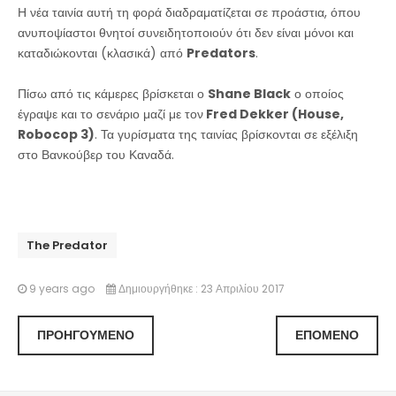
Η νέα ταινία αυτή τη φορά διαδραματίζεται σε προάστια, όπου
ανυποψίαστοι θνητοί συνειδητοποιούν ότι δεν είναι μόνοι και
καταδιώκονται (κλασικά) από
Predators
.
Πίσω από τις κάμερες βρίσκεται ο
Shane Black
ο οποίος
έγραψε και το σενάριο μαζί με τον
Fred Dekker (House,
Robocop 3)
. Τα γυρίσματα της ταινίας βρίσκονται σε εξέλιξη
στο Βανκούβερ του Καναδά.
The Predator
9 years ago
Δημιουργήθηκε : 23 Απριλίου 2017
ΠΡΟΗΓΟΎΜΕΝΟ
ΕΠΌΜΕΝΟ