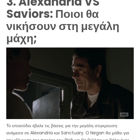
3. Alexandria VS
Saviors: Ποιοι θα
νικήσουν στη μεγάλη
μάχη;
Το επεισόδιο έβαλε τις βάσεις για την μεγάλη σύγκρουση
ανάμεσα σε Alexandria και Sanctuary. Ο Negan θα μάθει για
την εξέγερση της παρέας του Rick και θα θελήσει να βάλει ένας