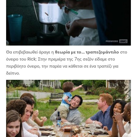
Θα επιβεβαιωθεί άραγε η
θεωρία με το… τραπεζομάντιλο
στο
όνειρο του Rick; Στην πρεμιέρα της 7ης σεζόν είδαμε στο
περιβόητο όνειρο, την παρέα να κάθεται σε ένα τραπέζι για
δείπνο.