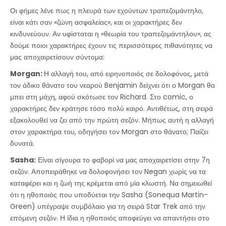
Οι φήμες λένε πως η πλευρά των εχούντων τραπεζομάντηλο,
είναι κάτι σαν «ζώνη ασφαλείας», και οι χαρακτήρες δεν
κινδυνεύουν. Αν υφίσταται η «θεωρία του τραπεζομάντηλου», ας
δούμε ποιοι χαρακτήρες έχουν τις περισσότερες πιθανότητες να
μας αποχαιρετίσουν σύντομα:
Morgan:
Η αλλαγή του, από ειρηνοποιός σε δολοφόνος, μετά
τον άδικο θάνατο του νεαρού Benjamin δείχνει ότι ο Morgan θα
μπει στη μάχη, αφού σκότωσε τον Richard. Στο comic, ο
χαρακτήρες δεν κράτησε τόσο πολύ καιρό. Αντιθέτως, στη σειρά
εξακολουθεί να ζει από την πρώτη σεζόν. Μήπως αυτή η αλλαγή
στον χαρακτήρα του, οδηγήσει τον Morgan στο θάνατο; Παίζει
δυνατά.
Sasha:
Είναι σίγουρα το φαβορί να μας αποχαιρετίσει στην 7η
σεζόν. Αποπειράθηκε να δολοφονήσει τον Negan χωρίς να τα
καταφέρει και η ζωή της κρέμεται από μία κλωστή. Να σημειωθεί
ότι η ηθοποιός που υποδύεται την Sasha (Sonequa Martin-
Green) υπέγραψε συμβόλαιο για τη σειρά Star Trek από την
επόμενη σεζόν. Η ίδια η ηθοποιός αποφεύγει να απαντήσει στο