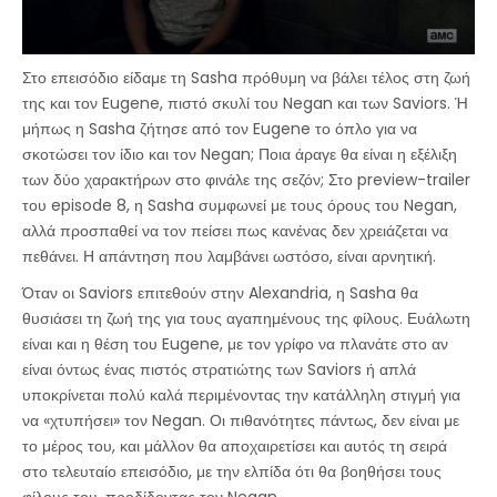
Στο επεισόδιο είδαμε τη Sasha πρόθυμη να βάλει τέλος στη ζωή
της και τον Eugene, πιστό σκυλί του Negan και των Saviors. Ή
μήπως η Sasha ζήτησε από τον Eugene το όπλο για να
σκοτώσει τον ίδιο και τον Negan; Ποια άραγε θα είναι η εξέλιξη
των δύο χαρακτήρων στο φινάλε της σεζόν; Στο preview-trailer
του episode 8, η Sasha συμφωνεί με τους όρους του Negan,
αλλά προσπαθεί να τον πείσει πως κανένας δεν χρειάζεται να
πεθάνει. Η απάντηση που λαμβάνει ωστόσο, είναι αρνητική.
Όταν οι Saviors επιτεθούν στην Alexandria, η Sasha θα
θυσιάσει τη ζωή της για τους αγαπημένους της φίλους. Ευάλωτη
είναι και η θέση του Eugene, με τον γρίφο να πλανάτε στο αν
είναι όντως ένας πιστός στρατιώτης των Saviors ή απλά
υποκρίνεται πολύ καλά περιμένοντας την κατάλληλη στιγμή για
να «χτυπήσει» τον Negan. Οι πιθανότητες πάντως, δεν είναι με
το μέρος του, και μάλλον θα αποχαιρετίσει και αυτός τη σειρά
στο τελευταίο επεισόδιο, με την ελπίδα ότι θα βοηθήσει τους