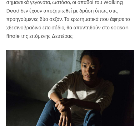
σημαντικά γεγονότα, ωστόσο, οι οπαδοί του Walking
Dead δεν έχουν αποζημιωθεί με δράση όπως στις
προηγούμενες δύο σεζόν. Τα ερωτηματικά που άφησε το
χθεσινοβραδινό επεισόδιο, θα απαντηθούν στο season
finale της επόμενης Δευτέρας;