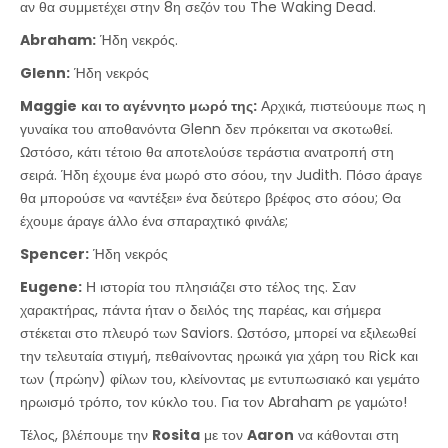
αν θα συμμετέχει στην 8η σεζόν του The Waking Dead.
Abraham:
Ήδη νεκρός.
Glenn:
Ήδη νεκρός
Maggie
και το αγέννητο μωρό της:
Αρχικά, πιστεύουμε πως η
γυναίκα του αποθανόντα Glenn δεν πρόκειται να σκοτωθεί.
Ωστόσο, κάτι τέτοιο θα αποτελούσε τεράστια ανατροπή στη
σειρά. Ήδη έχουμε ένα μωρό στο σόου, την Judith. Πόσο άραγε
θα μπορούσε να «αντέξει» ένα δεύτερο βρέφος στο σόου; Θα
έχουμε άραγε άλλο ένα σπαραχτικό φινάλε;
Spencer:
Ήδη νεκρός
Eugene:
Η ιστορία του πλησιάζει στο τέλος της. Σαν
χαρακτήρας, πάντα ήταν ο δειλός της παρέας, και σήμερα
στέκεται στο πλευρό των Saviors. Ωστόσο, μπορεί να εξιλεωθεί
την τελευταία στιγμή, πεθαίνοντας ηρωικά για χάρη του Rick και
των (πρώην) φίλων του, κλείνοντας με εντυπωσιακό και γεμάτο
ηρωισμό τρόπο, τον κύκλο του. Για τον Abraham ρε γαμώτο!
Τέλος, βλέπουμε την
Rosita
με τον
Aaron
να κάθονται στη