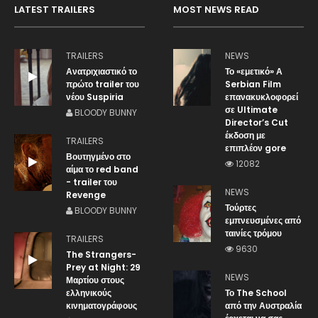
LATEST TRAILERS
MOST NEWS READ
TRAILERS
NEWS
Ανατριχιαστικό το
Το «εμετικό» Α
πρώτο trailer του
Serbian Film
νέου Suspiria
επανακυκλοφορεί
σε Ultimate
BLOODY BUNNY
Director’s Cut
έκδοση με
TRAILERS
επιπλέον gore
Βουτηγμένο στο
12082
αίμα το red band
- trailer του
NEWS
Revenge
Τούρτες
BLOODY BUNNY
εμπνευσμένες από
ταινίες τρόμου
TRAILERS
9630
The Strangers-
Prey at Night: 29
NEWS
Μαρτίου στους
ελληνικούς
Το The School
κινηματογράφους
από την Αυστραλία