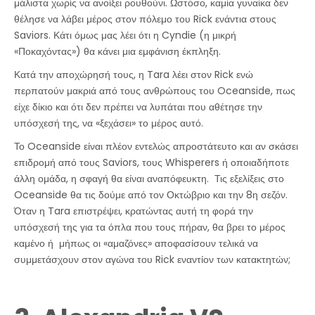
μάλιστα χωρίς να ανοίξει ρουθούνι. Ωστόσο, καμία γυναίκα δεν
θέλησε να λάβει μέρος στον πόλεμο του Rick ενάντια στους
Saviors. Κάτι όμως μας λέει ότι η Cyndie (η μικρή
«Ποκαχόντας») θα κάνει μια εμφάνιση έκπληξη.
Κατά την αποχώρησή τους, η Tara λέει στον Rick ενώ
περπατούν μακριά από τους ανθρώπους του Oceanside, πως
είχε δίκιο και ότι δεν πρέπει να λυπάται που αθέτησε την
υπόσχεσή της, να «ξεχάσει» το μέρος αυτό.
Το Oceanside είναι πλέον εντελώς απροστάτευτο και αν σκάσει
επιδρομή από τους Saviors, τους Whisperers ή οποιαδήποτε
άλλη ομάδα, η σφαγή θα είναι αναπόφευκτη. Τις εξελίξεις στο
Oceanside θα τις δούμε από τον Οκτώβριο και την 8η σεζόν.
Όταν η Tara επιστρέψει, κρατώντας αυτή τη φορά την
υπόσχεσή της για τα όπλα που τους πήραν, θα βρει το μέρος
καμένο ή μήπως οι «αμαζόνες» αποφασίσουν τελικά να
συμμετάσχουν στον αγώνα του Rick εναντίον των κατακτητών;