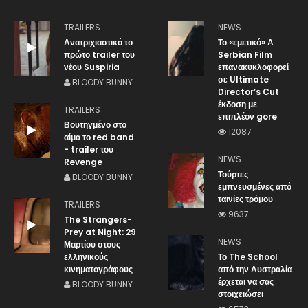
TRAILERS
NEWS
Ανατριχιαστικό το
Το «εμετικό» Α
πρώτο trailer του
Serbian Film
νέου Suspiria
επανακυκλοφορεί
σε Ultimate
BLOODY BUNNY
Director’s Cut
έκδοση με
TRAILERS
επιπλέον gore
Βουτηγμένο στο
12087
αίμα το red band
- trailer του
NEWS
Revenge
Τούρτες
BLOODY BUNNY
εμπνευσμένες από
ταινίες τρόμου
TRAILERS
9637
The Strangers-
Prey at Night: 29
NEWS
Μαρτίου στους
ελληνικούς
Το The School
κινηματογράφους
από την Αυστραλία
έρχεται να σας
BLOODY BUNNY
στοιχειώσει