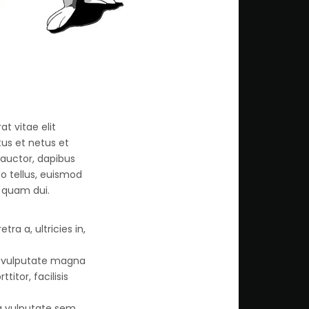
 vitae elit
tus et netus et
auctor, dapibus
to tellus, euismod
s quam dui.
ra a, ultricies in,
u vulputate magna
itor, facilisis
la vulputate sem