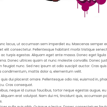
nc lacus, ut accumsan sem imperdiet eu. Maecenas semper erat
et elit consectetur. Pellentesque habitant morbi tristique senec
c turpis egestas. Aliquam eget ante massa. Donec eget ligula 
r urna. Donec ultrices quam at nunc molestie convallis. Donec jus
im feugiat nunc. Sed nec ipsum at odio suscipit auctor. Cras qui
a condimentum, mattis dolor a, elementum velit.
quis dui placerat ornare. Pellentesque odio nisi, euismod in, pharet
cu. Cras consequat.
ibus, neque id cursus faucibus, tortor neque egestas augue, e
 Aliquam erat volutpat. Nam dui mi, tincidunt quis, accumsan portt
s.
trices nulla quis nibh. Quisque a lectus. Donec consectetuer ligu