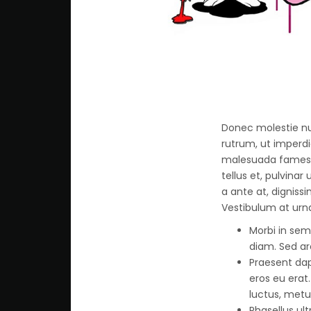
Donec molestie nu
rutrum, ut imperdi
malesuada fames a
tellus et, pulvina
a ante at, digniss
Vestibulum at urn
Morbi in sem 
diam. Sed ar
Praesent dap
eros eu erat.
luctus, metu
Phasellus ul