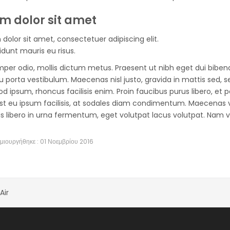
m dolor sit amet
dolor sit amet, consectetuer adipiscing elit.
idunt mauris eu risus.
per odio, mollis dictum metus. Praesent ut nibh eget dui bibend
u porta vestibulum. Maecenas nisl justo, gravida in mattis sed, 
d ipsum, rhoncus facilisis enim. Proin faucibus purus libero, et p
 est eu ipsum facilisis, at sodales diam condimentum. Maecenas ve
s libero in urna fermentum, eget volutpat lacus volutpat. Nam vel
μιουργήθηκε : 01 Νοεμβρίου 2016
Air