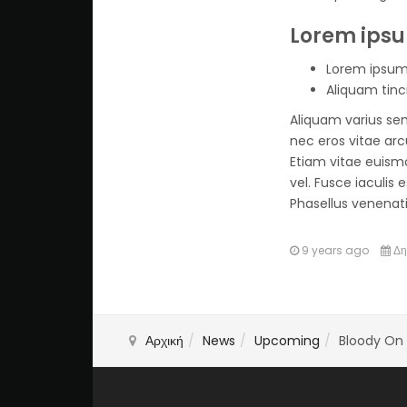
Lorem ipsu
Lorem ipsum 
Aliquam tinc
Aliquam varius sem
nec eros vitae arc
Etiam vitae euismo
vel. Fusce iaculis
Phasellus venenati
9 years ago
Δη
Αρχική
News
Upcoming
Bloody On 