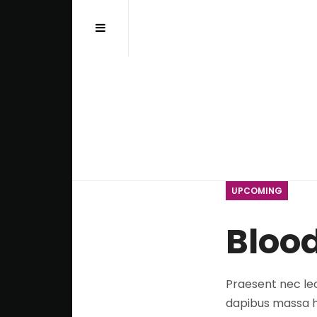
Αναζήτηση...
UPCOMING
Blood
Praesent nec lec
dapibus massa he