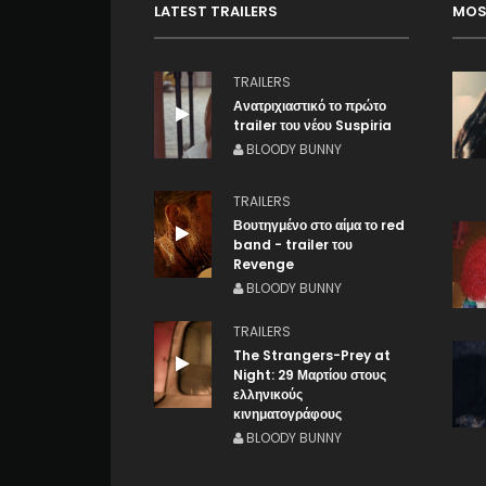
LATEST TRAILERS
MOS
TRAILERS
Ανατριχιαστικό το πρώτο
trailer του νέου Suspiria
BLOODY BUNNY
TRAILERS
Βουτηγμένο στο αίμα το red
band - trailer του
Revenge
BLOODY BUNNY
TRAILERS
The Strangers-Prey at
Night: 29 Μαρτίου στους
ελληνικούς
κινηματογράφους
BLOODY BUNNY