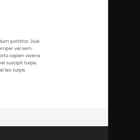
um porttitor. Duis
semper vel sem.
orta sapien viverra
l suscipit turpis.
 leo turpis.