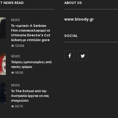
T NEWS READ
ABOUT US
www.bloody.gr
NEWS
Το «εμετικό» Α Serbian
Film επανακυκλοφορεί σε
Ultimate Director’s Cut
SOCIAL
έκδοση με επιπλέον gore
12088
NEWS
Τούρτες εμπνευσμένες από
ταινίες τρόμου
9638
NEWS
Το The School από την
Αυστραλία έρχεται να σας
στοιχειώσει
6575