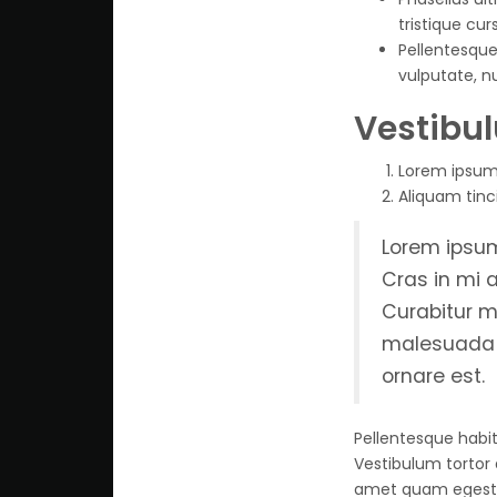
tristique cu
Pellentesque
vulputate, n
Vestibul
Lorem ipsum 
Aliquam tinc
Lorem ipsum
Cras in mi a
Curabitur ma
malesuada t
ornare est.
Pellentesque habi
Vestibulum tortor 
amet quam egestas 