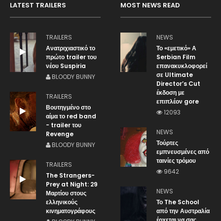
LATEST TRAILERS
MOST NEWS READ
TRAILERS
NEWS
Ανατριχιαστικό το
Το «εμετικό» Α
πρώτο trailer του
Serbian Film
νέου Suspiria
επανακυκλοφορεί
σε Ultimate
BLOODY BUNNY
Director’s Cut
έκδοση με
TRAILERS
επιπλέον gore
Βουτηγμένο στο
12093
αίμα το red band
- trailer του
NEWS
Revenge
Τούρτες
BLOODY BUNNY
εμπνευσμένες από
ταινίες τρόμου
TRAILERS
9642
The Strangers-
Prey at Night: 29
NEWS
Μαρτίου στους
ελληνικούς
Το The School
κινηματογράφους
από την Αυστραλία
έρχεται να σας