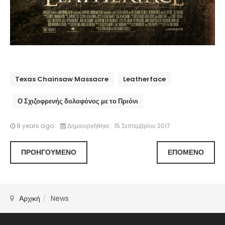
Texas Chainsaw Massacre
Leatherface
Ο Σχιζοφρενής δολοφόνος με το Πριόνι
8 years ago
Δημιουργήθηκε : 15 Σεπτεμβρίου 2017
ΠΡΟΗΓΟΎΜΕΝΟ
ΕΠΌΜΕΝΟ
Αρχική
News