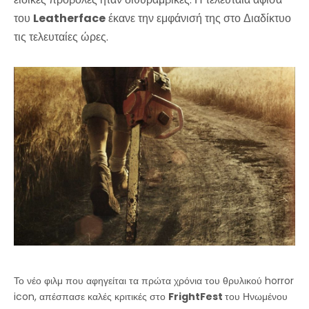
του
Leatherface
έκανε την εμφάνισή της στο Διαδίκτυο
τις τελευταίες ώρες.
Το νέο φιλμ που αφηγείται τα πρώτα χρόνια του θρυλικού horror
icon, απέσπασε καλές κριτικές στο
FrightFest
του Ηνωμένου