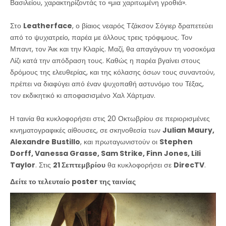
Βασιλείου, χαρακτηρίζοντάς το «μια χαριτωμένη γροθιά».
Στο
Leatherface
, ο βίαιος νεαρός Τζάκσον Σόγιερ δραπετεύει
από το ψυχιατρείο, παρέα με άλλους τρεις τρόφιμους. Τον
Μπαντ, τον Άικ και την Κλαρίς. Μαζί, θα απαγάγουν τη νοσοκόμα
Λίζι κατά την απόδραση τους. Καθώς η παρέα βγαίνει στους
δρόμους της ελευθερίας, και της κόλασης όσων τους συναντούν,
πρέπει να διαφύγει από έναν ψυχοπαθή αστυνόμο του Τέξας,
τον εκδικητικό κι αποφασισμένο Χαλ Χάρτμαν.
H ταινία θα κυκλοφορήσει στις 20 Οκτωβρίου σε περιορισμένες
κινηματογραφικές αίθουσες, σε σκηνοθεσία των
Julian Maury,
Alexandre Bustillo
, και πρωταγωνιστούν οι
Stephen
Dorff, Vanessa Grasse, Sam Strike, Finn Jones, Lili
Taylor
. Στις
21 Σεπτεμβρίου
θα κυκλοφορήσει σε
DirecTV
.
Δείτε το τελευταίο poster της ταινίας