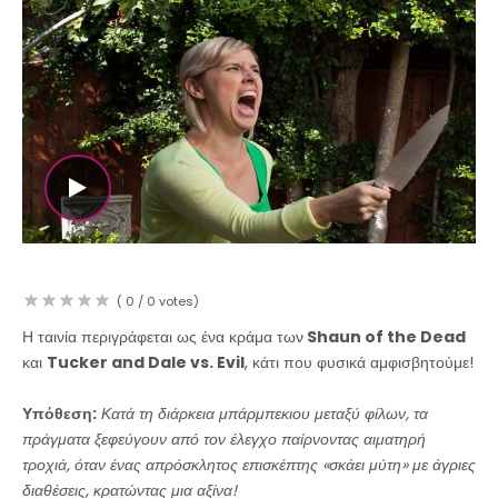
WATCH THE VIDEO
(
0
/
0
votes)
Η ταινία περιγράφεται ως ένα κράμα των
Shaun of the Dead
και
Tucker and Dale vs. Evil
, κάτι που φυσικά αμφισβητούμε!
Υπόθεση:
Κατά τη διάρκεια μπάρμπεκιου μεταξύ φίλων, τα
πράγματα ξεφεύγουν από τον έλεγχο παίρνοντας αιματηρή
τροχιά, όταν ένας απρόσκλητος επισκέπτης «σκάει μύτη» με άγριες
διαθέσεις, κρατώντας μια αξίνα!