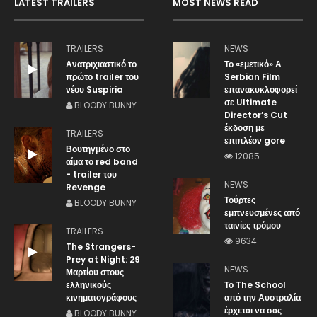
LATEST TRAILERS
MOST NEWS READ
TRAILERS
NEWS
Ανατριχιαστικό το
Το «εμετικό» Α
πρώτο trailer του
Serbian Film
νέου Suspiria
επανακυκλοφορεί
σε Ultimate
BLOODY BUNNY
Director’s Cut
έκδοση με
TRAILERS
επιπλέον gore
Βουτηγμένο στο
12085
αίμα το red band
- trailer του
NEWS
Revenge
Τούρτες
BLOODY BUNNY
εμπνευσμένες από
ταινίες τρόμου
TRAILERS
9634
The Strangers-
Prey at Night: 29
NEWS
Μαρτίου στους
ελληνικούς
Το The School
κινηματογράφους
από την Αυστραλία
έρχεται να σας
BLOODY BUNNY