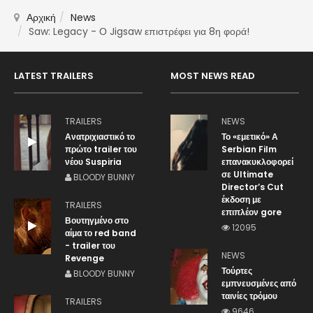
Αρχική
News
Saw: Legacy - Ο Jigsaw επιστρέφει για 8η φορά!
LATEST TRAILERS
MOST NEWS READ
TRAILERS
NEWS
Ανατριχιαστικό το
Το «εμετικό» Α
πρώτο trailer του
Serbian Film
νέου Suspiria
επανακυκλοφορεί
σε Ultimate
BLOODY BUNNY
Director’s Cut
έκδοση με
TRAILERS
επιπλέον gore
Βουτηγμένο στο
12095
αίμα το red band
- trailer του
NEWS
Revenge
Τούρτες
BLOODY BUNNY
εμπνευσμένες από
ταινίες τρόμου
TRAILERS
9646