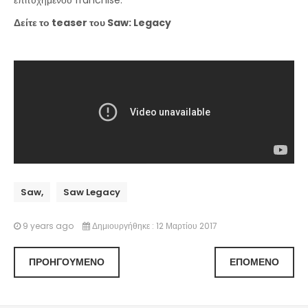
επιτυχημένου franchise.
Δείτε το teaser του Saw: Legacy
Saw,
Saw Legacy
9 years ago
Δημιουργήθηκε : 12 Μαρτίου 2017
ΠΡΟΗΓΟΎΜΕΝΟ
ΕΠΌΜΕΝΟ