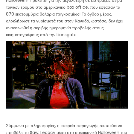
Halloween! Πρόκειται για την μεγαλύτερη σε εισπράξεις σειρά
ταινιών τρόμου στο αμερικανικό box office, που έφτασαν τα
870 εκατομμύρια δολάρια παγκοσμίως! Το όγδοο μέρος,
ολοκλήρωσε τα γυρίσματά του στον Καναδά, ωστόσο, δεν έχει
ανακοινωθεί η ακριβής ημερομηνία προβολής στους
κινηματογράφους από την Lionsgate.
Σύμφωνα με πληροφορίες, η εταιρεία παραγωγής σκοπεύει να
προβάλει το Saw: Legacy μέσα στο αμερικανικό Halloween του