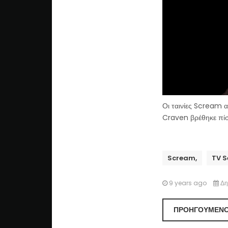
Οι ταινίες Scream 
Craven βρέθηκε πίσω
Scream,
TV S
9 years ago
Δη
ΠΡΟΗΓΟΎΜΕΝ