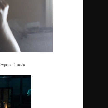
ίνησε από ταινία
.