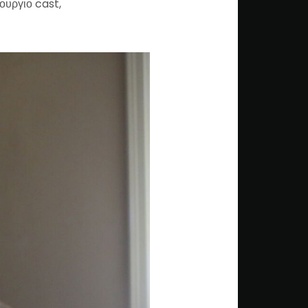
νουργιο cast,