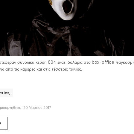
απέφεραν συνολικά κέρδη 604 εκατ. δολάρια στο box-office παγκοσμ
 από τις κάμερες και στις τέσσερις ταινίες.
eries,
μιουργήθηκε : 20 Μαρτίου 2017
Ο