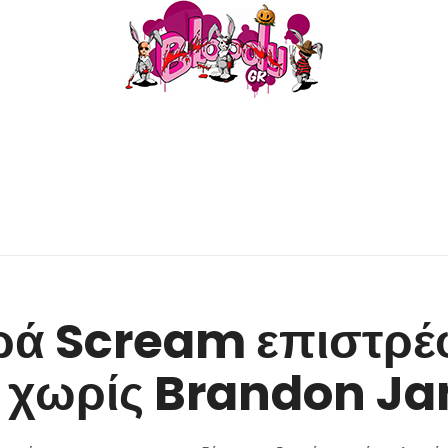
ρά Scream επιστρέ
ή χωρίς Brandon J