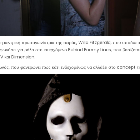
η κεντρική πρωταγωνίστρια της σειράς, Willa Fitzgerald, που υποδύ
μφωνήσει για ρόλο στο επερχόμενο Behind Enemy Lines, που βασίζεται 
V και Dimension.
οιωνός, που φανερώνει πως κάτι ενδεχομένως να αλλάξει στο concept τη