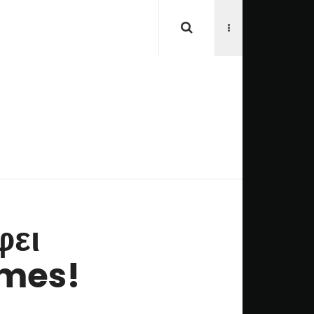
φει
ames!