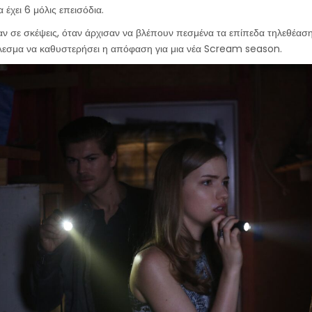
 έχει 6 μόλις επεισόδια.
ν σε σκέψεις, όταν άρχισαν να βλέπουν πεσμένα τα επίπεδα τηλεθέαση
λεσμα να καθυστερήσει η απόφαση για μια νέα Scream season.