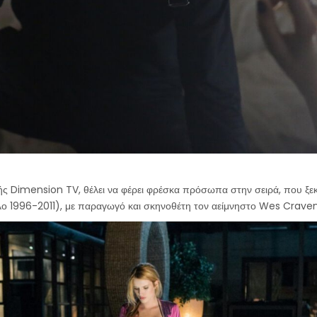
ής Dimension TV, θέλει να φέρει φρέσκα πρόσωπα στην σειρά, που ξεκ
λο 1996-2011), με παραγωγό και σκηνοθέτη τον αείμνηστο Wes Craven