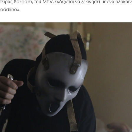
 σειράς Scream, του MTV, ενδέχεται να ξεκινήσει με ένα ολοκαί
eadline».