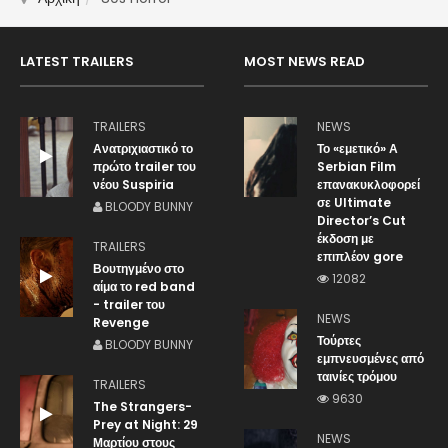
LATEST TRAILERS
MOST NEWS READ
TRAILERS
NEWS
Ανατριχιαστικό το
Το «εμετικό» Α
πρώτο trailer του
Serbian Film
νέου Suspiria
επανακυκλοφορεί
σε Ultimate
BLOODY BUNNY
Director’s Cut
έκδοση με
TRAILERS
επιπλέον gore
Βουτηγμένο στο
12082
αίμα το red band
- trailer του
NEWS
Revenge
Τούρτες
BLOODY BUNNY
εμπνευσμένες από
ταινίες τρόμου
TRAILERS
9630
The Strangers-
Prey at Night: 29
NEWS
Μαρτίου στους