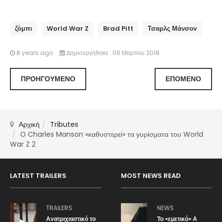
ζόμπι
World War Z
Brad Pitt
Τσαρλς Μάνσον
8 years ago
Δημιουργήθηκε : 06 Μαρτίου 2018
ΠΡΟΗΓΟΎΜΕΝΟ
ΕΠΌΜΕΝΟ
Αρχική
Tributes
Ο Charles Manson «καθυστερεί» τα γυρίσματα του World
War Z 2
LATEST TRAILERS
MOST NEWS READ
TRAILERS
NEWS
Ανατριχιαστικό το
Το «εμετικό» Α