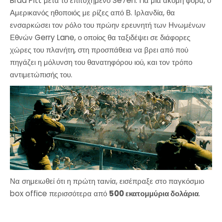
Brad Pitt μετά το επιτυχημένο Se7en. Για μία ακόμη φορά, ο
Αμερικανός ηθοποιός με ρίζες από Β. Ιρλανδία, θα
ενσαρκώσει τον ρόλο του πρώην ερευνητή των Ηνωμένων
Εθνών Gerry Lane, ο οποίος θα ταξιδέψει σε διάφορες
χώρες του πλανήτη, στη προσπάθεια να βρει από πού
πηγάζει η μόλυνση του θανατηφόρου ιού, και τον τρόπο
αντιμετώπισής του.
Να σημειωθεί ότι η πρώτη ταινία, εισέπραξε στο παγκόσμιο
box office περισσότερα από
500 εκατομμύρια δολάρια
.