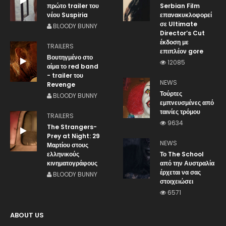
πρώτο trailer του
Serbian Film
νέου Suspiria
επανακυκλοφορεί
σε Ultimate
BLOODY BUNNY
Director’s Cut
έκδοση με
TRAILERS
επιπλέον gore
Βουτηγμένο στο
12085
αίμα το red band
- trailer του
NEWS
Revenge
Τούρτες
BLOODY BUNNY
εμπνευσμένες από
ταινίες τρόμου
TRAILERS
9634
The Strangers-
Prey at Night: 29
NEWS
Μαρτίου στους
ελληνικούς
Το The School
κινηματογράφους
από την Αυστραλία
έρχεται να σας
BLOODY BUNNY
στοιχειώσει
6571
ABOUT US