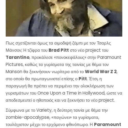
Πως σχετίζονται όμως τα αιμοδιψή ζόμπι με τον Τσαρλς
Μάνσον; H τζίφρα του
Brad Pitt
στο νέο project του
Tarantino
, προκάλεσε «πονοκεφάλους» στην Paramount
Pictures, καθώς τα γυρίσματα της ταινίας με θέμα τον
Manson θα ξεκινήσουν νωρίτερα από το
World War Z 2
,
στο οποίο θα πρωταγωνιστεί επίσης ο
Pitt
. Έτσι, η
παραγωγή θα πρέπει να περιμένει την ολοκλήρωση των
γυρισμάτων του Once Upon a Time in Hollywood, ώστε να
αποδεσμευτεί ο ηθοποιός και να ξεκινήσει το νέο project.
Σύμφωνα με το Variety, η δεύτερη ταινία με θέμα την
zombie-apocalypse, «παγώνει» τα γυρίσματα,
τουλάχιστον μέχρι το ερχόμενο φθινόπωρο. Η
Paramount