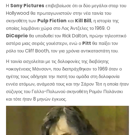
H
Sony Pictures
επιβεβαίωσε ότι οι δύο μεγάλοι σταρ του
Hollywood θα πρωταγωνιστούν στην νέα ταινία του
σκηνοθέτη των
Pulp Fiction
και
Kill Bill
, η ιστορία της
οποίας λαμβάνει χώρα στο Λος Άντζελες το 1969.
Ο
DiCaprio
θα υποδυθεί τον Rick Dalton, πρώην τηλεοπτικό
αστέρα μιας σειράς γουέστερν, ενώ ο
Pitt
θα παίξει τον
ρόλο του Cliff Booth, τον για χρόνια αντικαταστάτη του.
Η ταινία ασχολείται με τις δολοφονίες της διαβόητης
«οικογένειας Μάνσον», που διαπράχθηκαν το 1969 όταν ο
ηγέτης τους οδήγησε την πιστή του ομάδα στη δολοφονία
εννέα ατόμων, ανάμεσά τους και την Σάρον Τέιτ η οποία ήταν
σύζυγος του Γαλλο-Πολωνού σκηνοθέτη Ρομάν Πολάνσκι
και τότε ήταν 8 μηνών έγκυος.